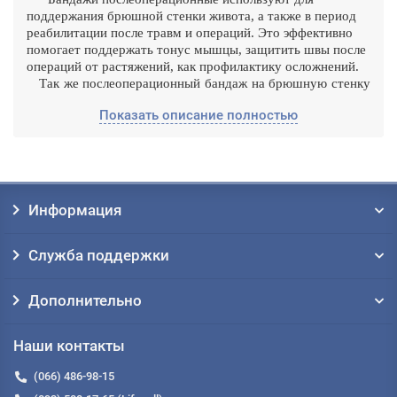
поддержания брюшной стенки живота, а также в период
реабилитации после травм и операций. Это эффективно
помогает поддержать тонус мышцы, защитить швы после
операций от растяжений, как профилактику осложнений.
Так же послеоперационный бандаж на брюшную стенку
помогают правильнее формироваться послеоперационным
Показать описание полностью
рубцам, создавать оптимальные условия для скорейшего
заживления ран и затягивания швов, эффективны при
Кесарево сечении после родов. В послеродовой период
брюшные бандажи используют для предотвращения
появления грыж передней брюшной стенки и
профилактики расхождения мышц живота.
Информация
Какой бандаж послеоперационный стоит выбрать?
Служба поддержки
Купить бандаж
Дополнительно
Наши контакты
(066) 486-98-15