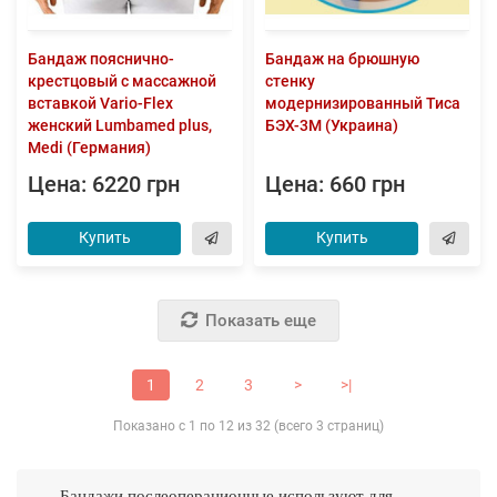
Бандаж пояснично-
Бандаж на брюшную
крестцовый с массажной
стенку
вставкой Vario-Flex
модернизированный Тиса
женский Lumbamed plus,
БЭХ-3М (Украина)
Medi (Германия)
Цена: 6220 грн
Цена: 660 грн
Купить
Купить
Показать еще
1
2
3
>
>|
Показано с 1 по 12 из 32 (всего 3 страниц)
Бандажи послеоперационные используют для