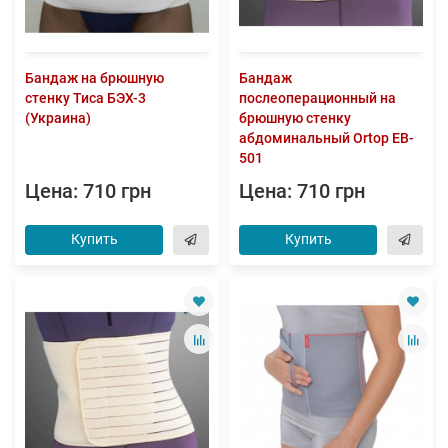
Бандаж на брюшную
Бандаж
стенку Тиса БЭХ-3
послеоперационный на
(Украина)
брюшную стенку
абдоминальный Ortop EB-
501
Цена: 710 грн
Цена: 710 грн
Купить
Купить