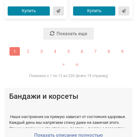
Купить
Купить
Показать еще
1
2
3
4
5
6
7
8
9
>
>|
Показано с 1 по 12 из 220 (всего 19 страниц)
Бандажи и корсеты
Наше настроение на прямую зависит от состояния здоровья.
Каждый день мы напрягаем спину даже не замечая этого.
Спина и поясница это стержень поставы, людям с возрастом
очень трудно поддерживать спину. Когда при черезмерных
Показать описание полностью