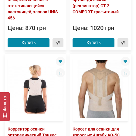
отстегивающейся
(реклинатор) ОТ-2
ластовицей, хлопок UNIS
COMFORT графитовый
456
Цена: 870 грн
Цена: 1020 грн
Купить
Купить
Фильтр
Корректор осанки
Корсет для осанки для
ортопедический Тривес
взрослых Aurafix AO-50