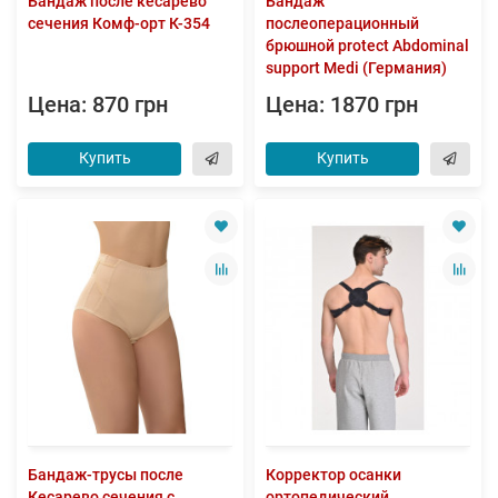
Бандаж после кесарево
Бандаж
сечения Комф-орт К-354
послеоперационный
брюшной protect Abdominal
support Medi (Германия)
Цена: 870 грн
Цена: 1870 грн
Купить
Купить
Бандаж-трусы после
Корректор осанки
Кесарево сечения с
ортопедический