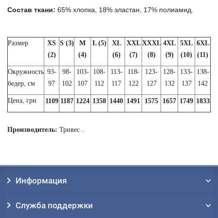
Состав ткани:
65% хлопка, 18% эластан, 17% полиамид.
Размер
XS
S (3)
M
L (5)
XL
XXL
XXXL
4XL
5XL
6XL
(2)
(4)
(6)
(7)
(8)
(9)
(10)
(11)
Окружность
93-
98-
103-
108-
113-
118-
123-
128-
133-
138-
бедер, см
97
102
107
112
117
122
127
132
137
142
Цена, грн
1109
1187
1224
1358
1440
1491
1575
1657
1749
1833
Производитель:
Тривес .
Информация
Служба поддержки